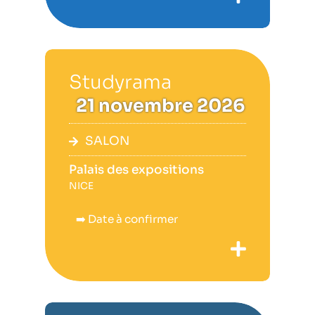
Studyrama
21 novembre 2026
SALON
Palais des expositions
NICE
➡️ Date à confirmer