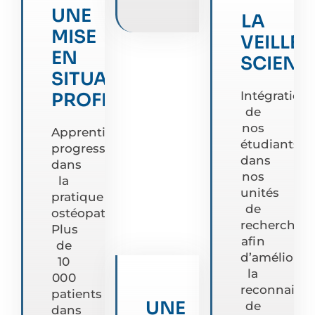
UNE
LA
MISE
VEILLE
EN
SCIENT
SITUATION
PROFESSIONNELLE
Intégration
de
nos
Apprentissage
étudiants
progressif
dans
dans
nos
la
unités
pratique
de
ostéopathique.
recherche
Plus
afin
de
d’améliorer
10
la
000
reconnaiss
patients
UNE
de
dans