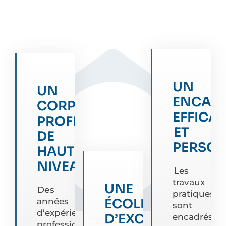
UN
UN
ENCAD
CORPS
EFFICA
PROFESSORAL
ET
DE
PERSON
HAUT
NIVEAU
Les
travaux
UNE
Des
pratiques
ÉCOLE
années
sont
d’expérience
D’EXCELLENCE
encadrés
professionnelle