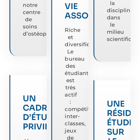
la
VIE
notre
discipline
centre
ASSOCIATIVE
dans
de
le
soins
Riche
milieu
d’ostéopathie.
et
scientifique
diversifiée.
Le
bureau
des
étudiants
est
très
actif
UN
UNE
:
CADRE
compétitions
RÉSIDE
D’ÉTUDE
inter-
ÉTUDIA
classes,
PRIVILÉGIÉ
SUR
jeux
de