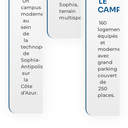
LE
Un
Sophia,
campus
CAMPU
terrain
moderne
multisport…
au
160
sein
logements
de
équipés
la
et
technopôle
modernes
de
avec
Sophia-
grand
Antipolis
parking
sur
couvert
la
de
Côte
250
d’Azur.
places.