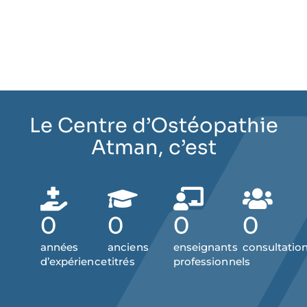
Le Centre d’Ostéopathie
Atman, c’est
0
0
0
0
années
anciens
enseignants
consultatio
d’expérience
titrés
professionnels