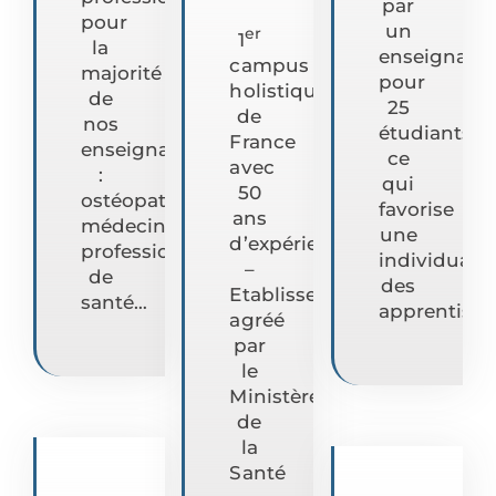
par
pour
un
er
1
la
enseignant
campus
majorité
pour
holistique
de
25
de
nos
étudiants,
France
enseignants
ce
avec
:
qui
50
ostéopathes,
favorise
ans
médecins,
une
d’expérience
professionnels
individualis
–
de
des
Etablissement
santé…
apprentissa
agréé
par
le
Ministère
de
la
Santé